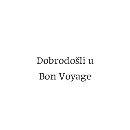
ITA / Folgarida
ITA / Livigno
ITA / Madonna
ITA / Marilleva
Dobrodošli u
ITA / Passo Tonale
Bon Voyage
ITA / Sestriere
SLO / Kranjska gora