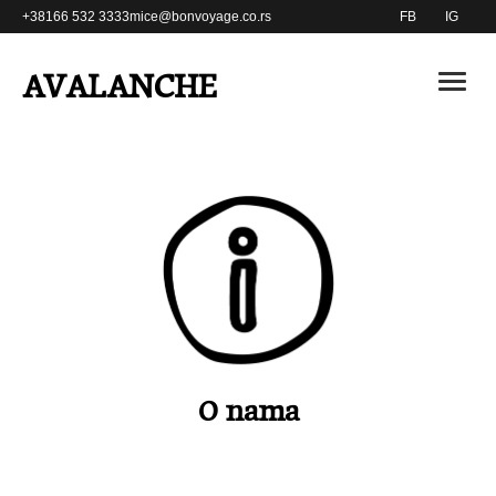
+38166 532 3333
mice@bonvoyage.co.rs
FB
IG
AVALANCHE
Home
Destinacije
AUT / Bad Klein
FAQ
FRA / La Plagne
O nama
FRA / Val Thorens
Kontakt
O nama
ITA / Civetta
Pronađi rezervaciju
ITA / Folgaria