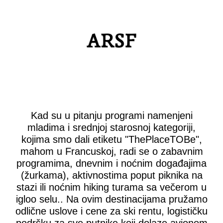
Kad su u pitanju programi namenjeni
mladima i srednjoj starosnoj kategoriji,
kojima smo dali etiketu "ThePlaceTOBe",
mahom u Francuskoj, radi se o zabavnim
programima, dnevnim i noćnim događajima
(žurkama), aktivnostima poput piknika na
stazi ili noćnim hiking turama sa večerom u
igloo selu.. Na ovim destinacijama pružamo
odlične uslove i cene za ski rentu, logističku