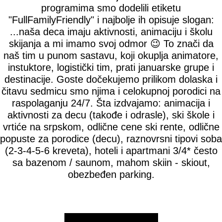
programima smo dodelili etiketu
"FullFamilyFriendly" i najbolje ih opisuje slogan:
...naša deca imaju aktivnosti, animaciju i školu
skijanja a mi imamo svoj odmor 😉 To znači da
naš tim u punom sastavu, koji okuplja animatore,
instuktore, logistički tim, prati januarske grupe i
destinacije. Goste dočekujemo prilikom dolaska i
čitavu sedmicu smo njima i celokupnoj porodici na
raspolaganju 24/7. Šta izdvajamo: animacija i
aktivnosti za decu (takođe i odrasle), ski škole i
vrtiće na srpskom, odlične cene ski rente, odlične
popuste za porodice (decu), raznovrsni tipovi soba
(2-3-4-5-6 kreveta), hoteli i apartmani 3/4* često
sa bazenom / saunom, mahom skiin - skiout,
obezbeđen parking.